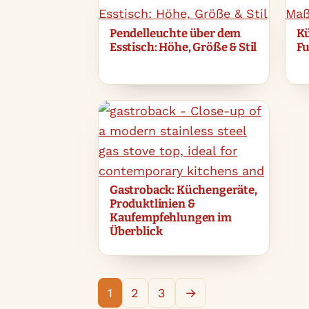
Pendelleuchte über dem
Kü
Esstisch: Höhe, Größe & Stil
Fu
Gastroback: Küchengeräte,
Produktlinien &
Kaufempfehlungen im
Überblick
1
2
3
→