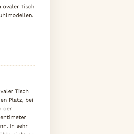
n ovaler Tisch
tuhlmodellen.
valer Tisch
en Platz, bei
h der
Zentimeter
nn. In sehr