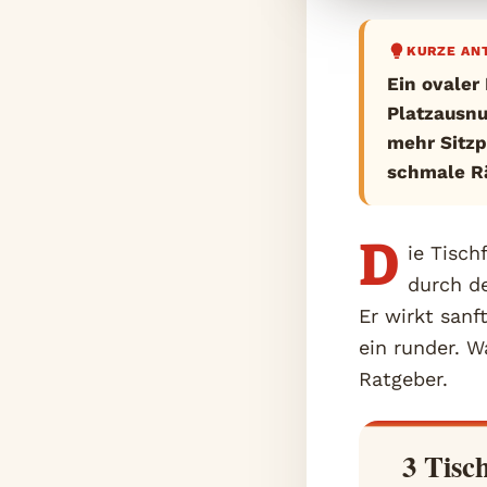
KURZE AN
Ein ovaler
Platzausnu
mehr Sitzp
schmale R
D
ie Tisch
durch d
Er wirkt sanf
ein runder. W
Ratgeber.
3 Tisc