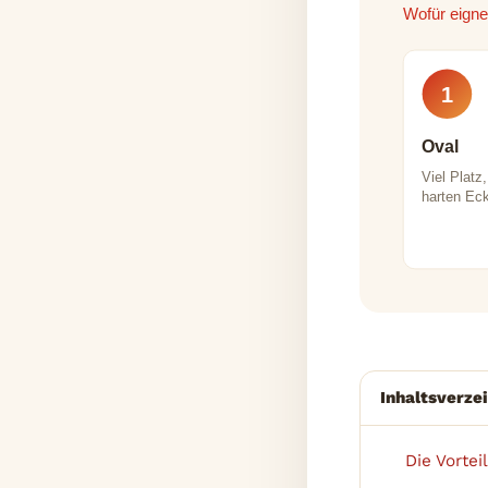
Wofür eigne
1
Oval
Viel Platz
harten Ec
Inhaltsverze
Die Vortei
1