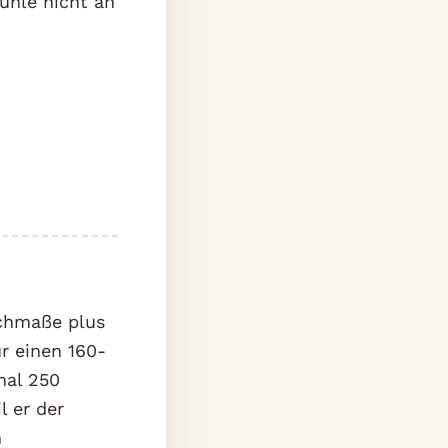
tühle nicht an
schmaße plus
r einen 160-
mal 250
l er der
n