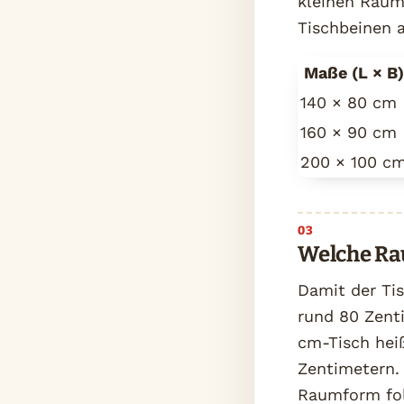
kleinen Räume
Tischbeinen 
Maße (L × B)
140 × 80 cm
160 × 90 cm
200 × 100 c
Welche Ra
Damit der Tis
rund 80 Zent
cm-Tisch hei
Zentimetern. 
Raumform fol