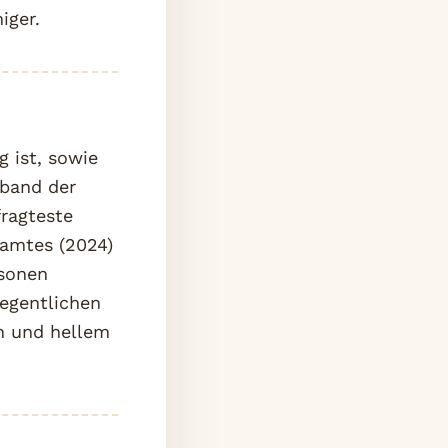
iger.
g ist, sowie
rband der
ragteste
samtes (2024)
rsonen
legentlichen
n und hellem