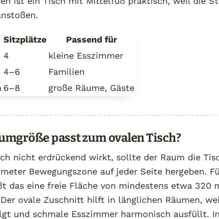
n ist ein Tisch mit Mittelfuß praktisch, weil die S
anstoßen.
Sitzplätze
Passend für
4
kleine Esszimmer
4–6
Familien
m
6–8
große Räume, Gäste
umgröße passt zum ovalen Tisch?
ch nicht erdrückend wirkt, sollte der Raum die Ti
imeter Bewegungszone auf jeder Seite hergeben. Fü
ßt das eine freie Fläche von mindestens etwa 320 
Der ovale Zuschnitt hilft in länglichen Räumen, wei
gt und schmale Esszimmer harmonisch ausfüllt. I