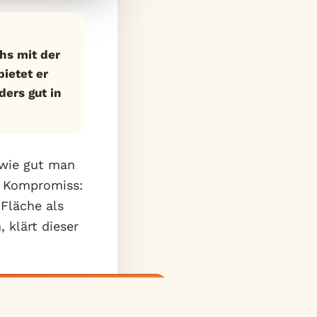
chs mit der
ietet er
ers gut in
 wie gut man
r Kompromiss:
 Fläche als
 klärt dieser