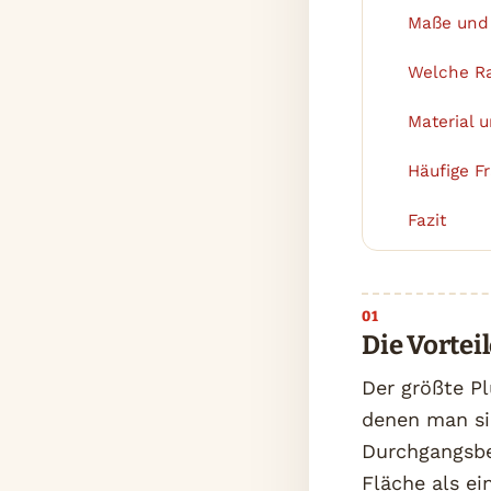
Maße und 
2
Welche Ra
3
Material 
4
Häufige F
5
Fazit
6
Die Vortei
Der größte P
denen man sic
Durchgangsber
Fläche als ei