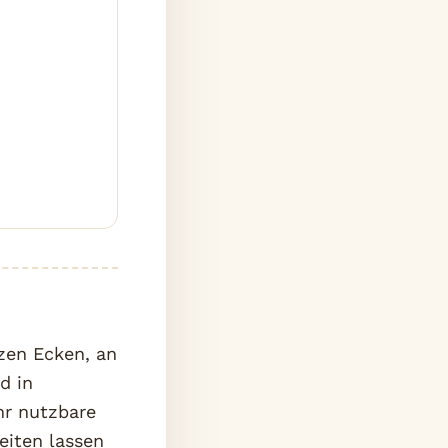
zen Ecken, an
d in
hr nutzbare
eiten lassen