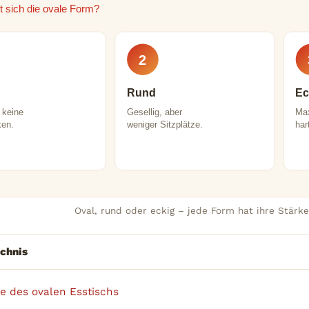
t sich die ovale Form?
2
Rund
Ec
, keine
Gesellig, aber
Max
ken.
weniger Sitzplätze.
har
Oval, rund oder eckig – jede Form hat ihre Stärke
ichnis
le des ovalen Esstischs