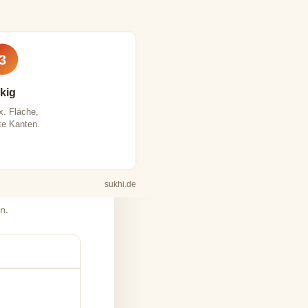
3
kig
. Fläche,
te Kanten.
sukhi.de
n.