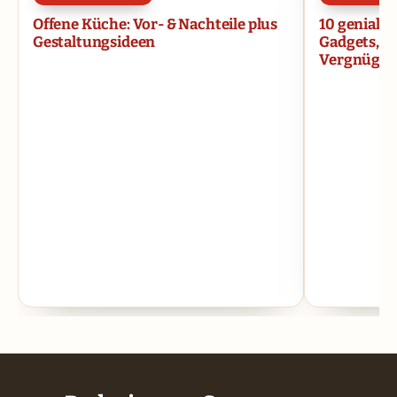
Offene Küche: Vor- & Nachteile plus
10 geniale
Gestaltungsideen
Gadgets, d
Vergnügen