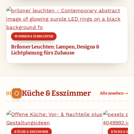
WOHNEN & EINRICHTEN
Briloner Leuchten: Lampen, Designs &
Lichtplanung fürs Zuhause
Küche & Esszimmer
Alle ansehen →
KÜCHE & ESSZIMMER
KÜCHE & ESS