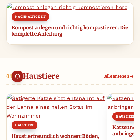
NACHHALTIGKEIT
Kompost anlegen und richtig kompostieren: Die
komplette Anleitung
Haustiere
Alle ansehen →
HAUSTIERE
HAUSTIERE
Katzennetz 
anbringen
Haustierfreundlich wohnen: Böden,