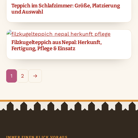
Teppich im Schlafzimmer: Größe, Platzierung
und Auswahl
Filzkugelteppich aus Nepal: Herkunft,
Fertigung, Pflege & Einsatz
1
2
→
IMMER EINEN KLICK VORAUS