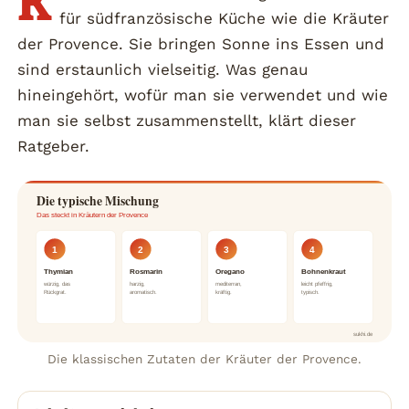
K
für südfranzösische Küche wie die Kräuter
der Provence. Sie bringen Sonne ins Essen und
sind erstaunlich vielseitig. Was genau
hineingehört, wofür man sie verwendet und wie
man sie selbst zusammenstellt, klärt dieser
Ratgeber.
Die typische Mischung
Das steckt in Kräutern der Provence
1
2
3
4
Thymian
Rosmarin
Oregano
Bohnenkraut
würzig, das
harzig,
mediterran,
leicht pfeffrig,
Rückgrat.
aromatisch.
kräftig.
typisch.
sukhi.de
Die klassischen Zutaten der Kräuter der Provence.