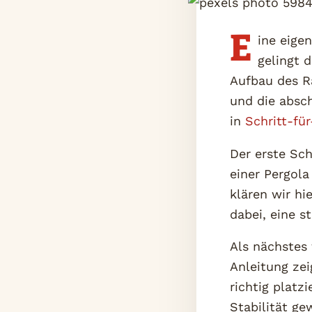
E
ine eige
gelingt 
Aufbau des R
und die absch
in
Schritt-fü
Der erste Sch
einer Pergola
klären wir hi
dabei, eine s
Als nächstes 
Anleitung zei
richtig platz
Stabilität ge