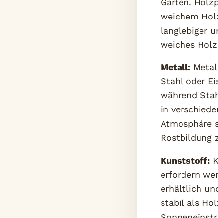
Gärten. Holz
weichem Holz 
langlebiger 
weiches Holz 
Metall:
Metall
Stahl oder Ei
während Stahl
in verschiede
Atmosphäre s
Rostbildung z
Kunststoff:
K
erfordern wen
erhältlich un
stabil als Ho
Sonneneinstr