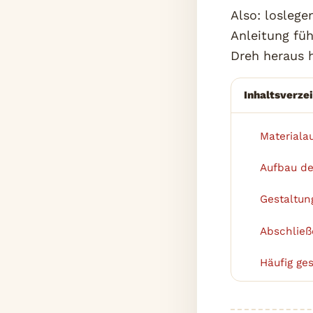
Also: loslege
Anleitung fü
Dreh heraus h
Inhaltsverze
Materiala
1
Aufbau d
2
Gestaltun
3
Abschließ
4
Häufig ges
5