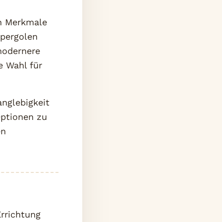
en Merkmale
zpergolen
modernere
e Wahl für
anglebigkeit
Optionen zu
en
Errichtung