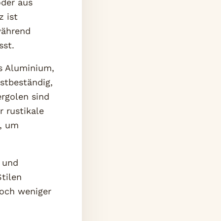
oder aus
z ist
während
sst.
s Aluminium,
ostbeständig,
ergolen sind
 rustikale
g, um
 und
tilen
doch weniger