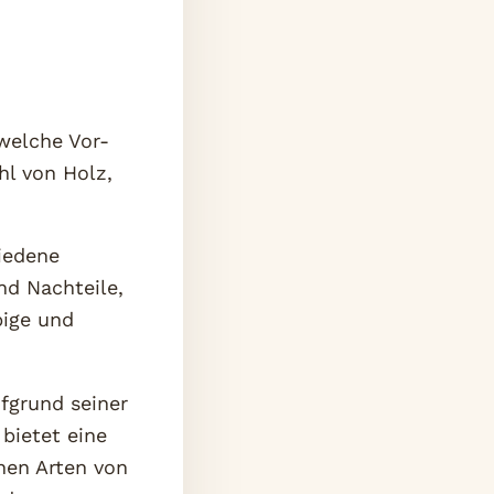
 welche Vor-
hl von Holz,
hiedene
nd Nachteile,
bige und
ufgrund seiner
bietet eine
nen Arten von