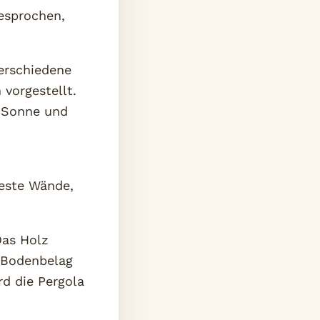
esprochen,
erschiedene
vorgestellt.
r Sonne und
feste Wände,
Das Holz
 Bodenbelag
rd die Pergola