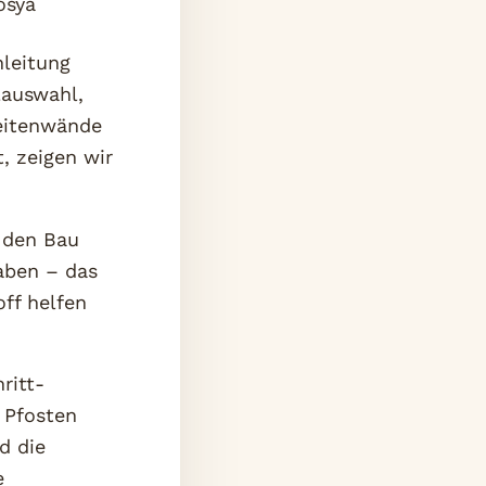
nleitung
lauswahl,
Seitenwände
, zeigen wir
r den Bau
haben – das
off helfen
ritt-
 Pfosten
d die
e