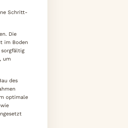
h
ine Schritt-
en. Die
st im Boden
sorgfältig
n, um
Bau des
Rahmen
um optimale
 wie
ngesetzt