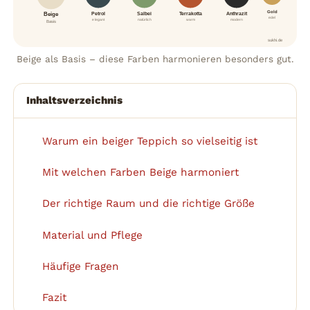
Gold
Petrol
Salbei
Terrakotta
Anthrazit
Beige
edel
elegant
natürlich
warm
modern
Basis
sukhi.de
Beige als Basis – diese Farben harmonieren besonders gut.
Inhaltsverzeichnis
Warum ein beiger Teppich so vielseitig ist
1
Mit welchen Farben Beige harmoniert
2
Der richtige Raum und die richtige Größe
3
Material und Pflege
4
Häufige Fragen
5
Fazit
6