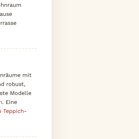
Wohnraum
Hause
rrasse
nenräume mit
nd robust,
uste Modelle
h
. Eine
n Teppich-