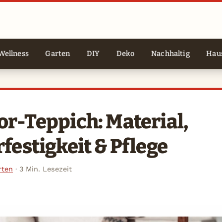
Wellness
Garten
DIY
Deko
Nachhaltig
Haus
r-Teppich: Material,
festigkeit & Pflege
rten
·
3 Min. Lesezeit