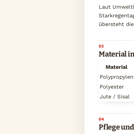
Laut Umweltb
Starkregenta
übersteht die
Material i
Material
Polypropylen
Polyester
Jute / Sisal
Pflege un