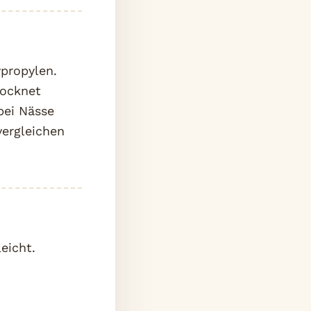
propylen.
rocknet
bei Nässe
vergleichen
eicht.