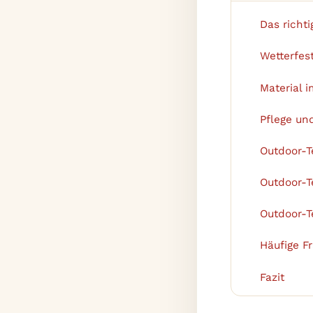
Das richti
1
Wetterfest
2
Material i
3
Pflege un
4
Outdoor-T
5
Outdoor-T
6
Outdoor-T
7
Häufige F
8
Fazit
9