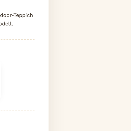
tdoor-Teppich
odell.