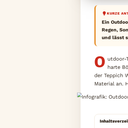
KURZE AN
Ein Outdoo
Regen, Son
und lässt 
O
utdoor-
harte B
der Teppich 
Material an. 
Inhaltsverze