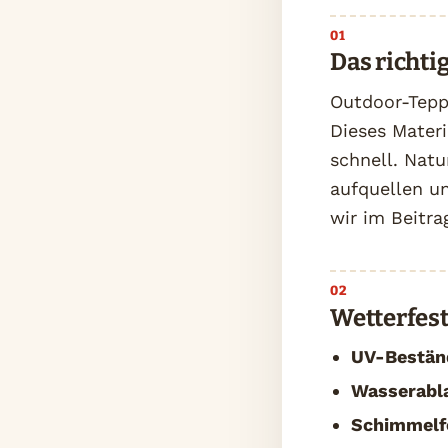
Das richti
Outdoor-Tepp
Dieses Mater
schnell. Natu
aufquellen un
wir im Beitr
Wetterfest
UV-Beständ
Wasserabla
Schimmelfe