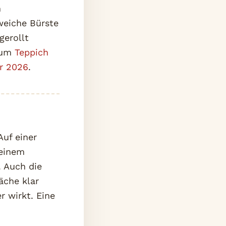
m
weiche Bürste
gerollt
 zum
Teppich
r 2026
.
Auf einer
 einem
. Auch die
äche klar
 wirkt. Eine