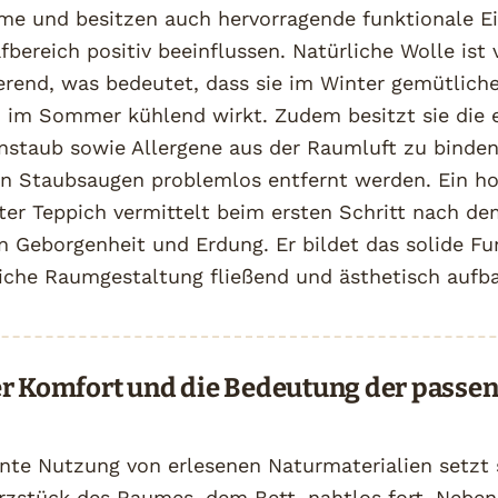
me und besitzen auch hervorragende funktionale Ei
fbereich positiv beeinflussen. Natürliche Wolle ist
erend, was bedeutet, dass sie im Winter gemütlic
 im Sommer kühlend wirkt. Zudem besitzt sie die e
instaub sowie Allergene aus der Raumluft zu binden,
n Staubsaugen problemlos entfernt werden. Ein ho
rter Teppich vermittelt beim ersten Schritt nach d
n Geborgenheit und Erdung. Er bildet das solide F
liche Raumgestaltung fließend und ästhetisch aufba
er Komfort und die Bedeutung der passe
nte Nutzung von erlesenen Naturmaterialien setzt 
rzstück des Raumes, dem Bett, nahtlos fort. Neben