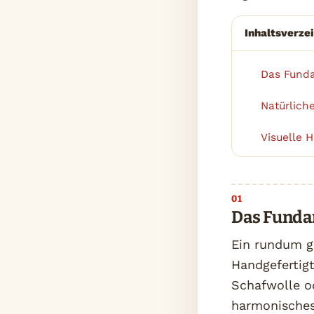
Inhaltsverze
Das Funda
1
Natürlich
2
Visuelle 
3
Das Funda
Ein rundum g
Handgefertig
Schafwolle od
harmonisches