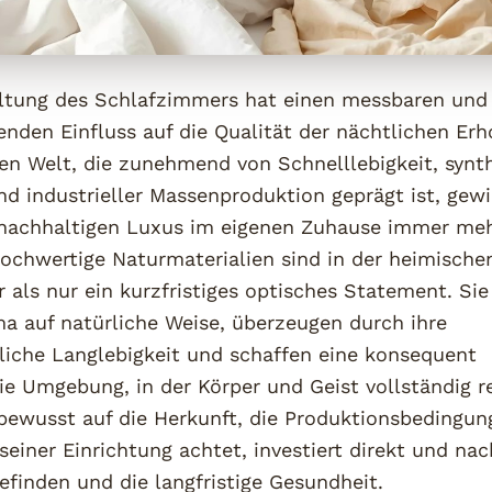
altung des Schlafzimmers hat einen messbaren und
fenden Einfluss auf die Qualität der nächtlichen Erh
en Welt, die zunehmend von Schnelllebigkeit, synt
nd industrieller Massenproduktion geprägt ist, gew
nachhaltigen Luxus im eigenen Zuhause immer me
ochwertige Naturmaterialien sind in der heimisch
 als nur ein kurzfristiges optisches Statement. Sie
a auf natürliche Weise, überzeugen durch ihre
iche Langlebigkeit und schaffen eine konsequent
ie Umgebung, in der Körper und Geist vollständig r
bewusst auf die Herkunft, die Produktionsbedingun
seiner Einrichtung achtet, investiert direkt und nac
finden und die langfristige Gesundheit.