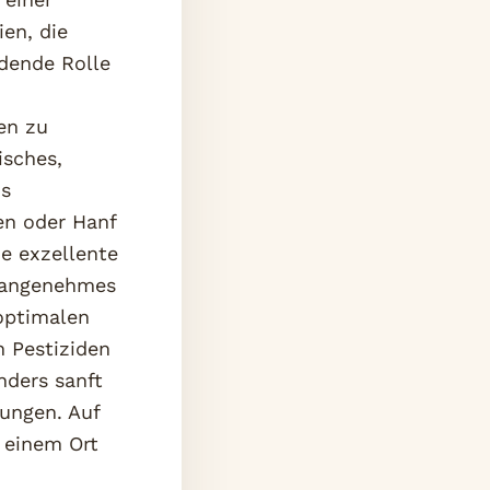
en, die
idende Rolle
en zu
isches,
s
en oder Hanf
ne exzellente
unangenehmes
optimalen
n Pestiziden
nders sanft
ungen. Auf
u einem Ort