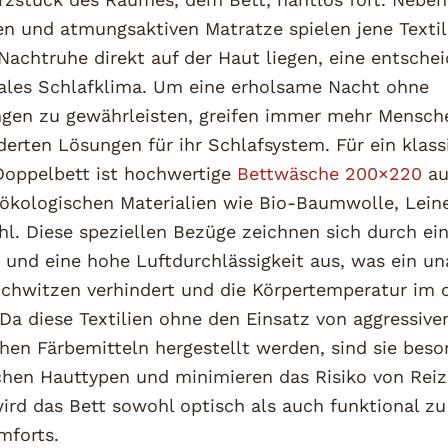
n und atmungsaktiven Matratze spielen jene Textili
achtruhe direkt auf der Haut liegen, eine entsche
males Schlafklima. Um eine erholsame Nacht ohne
gen zu gewährleisten, greifen immer mehr Mensch
rten Lösungen für ihr Schlafsystem. Für ein klass
Doppelbett ist hochwertige
Bettwäsche 200×220
au
n ökologischen Materialien wie Bio-Baumwolle, Lein
hl. Diese speziellen Bezüge zeichnen sich durch ei
t und eine hohe Luftdurchlässigkeit aus, was ein 
Schwitzen verhindert und die Körpertemperatur im 
 Da diese Textilien ohne den Einsatz von aggressive
en Färbemitteln hergestellt werden, sind sie beso
chen Hauttypen und minimieren das Risiko von Reiz
ird das Bett sowohl optisch als auch funktional z
mforts.