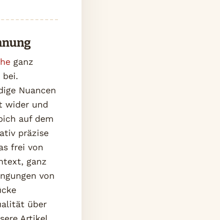
annung
uhe
ganz
bei.
rdige Nuancen
t wider und
ppich auf dem
ativ präzise
s frei von
ntext, ganz
dingungen von
ücke
alität über
ere Artikel