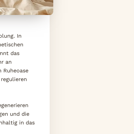
olung. In
hetischen
innt das
hr an
en Ruheoase
 regulieren
egenerieren
gen und die
hhaltig in das