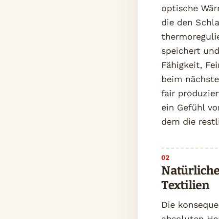
optische Wär
die den Schla
thermoreguli
speichert und
Fähigkeit, Fe
beim nächste
fair produzie
ein Gefühl vo
dem die rest
Natürlich
Textilien
Die konseque
absoluten He