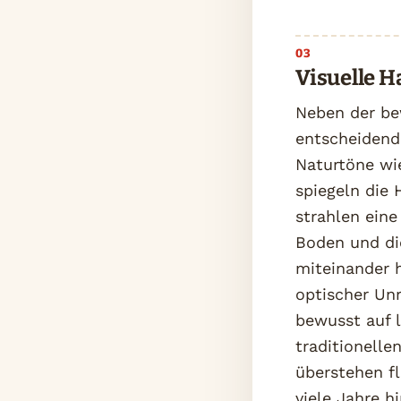
Visuelle 
Neben der be
entscheidend
Naturtöne wi
spiegeln die
strahlen eine
Boden und die
miteinander 
optischer Unr
bewusst auf l
traditionell
überstehen fl
viele Jahre h