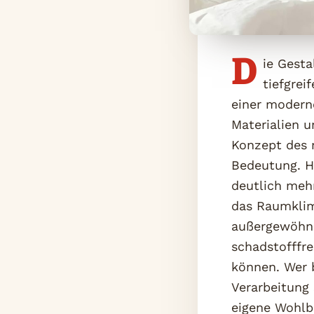
D
ie Gest
tiefgrei
einer modern
Materialien u
Konzept des 
Bedeutung. H
deutlich mehr
das Raumklim
außergewöhnl
schadstofffre
können. Wer 
Verarbeitung 
eigene Wohlbe