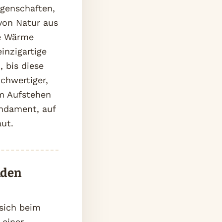
genschaften,
 von Natur aus
he Wärme
inzigartige
 bis diese
chwertiger,
em Aufstehen
undament, auf
ut.
nden
sich beim
 einer