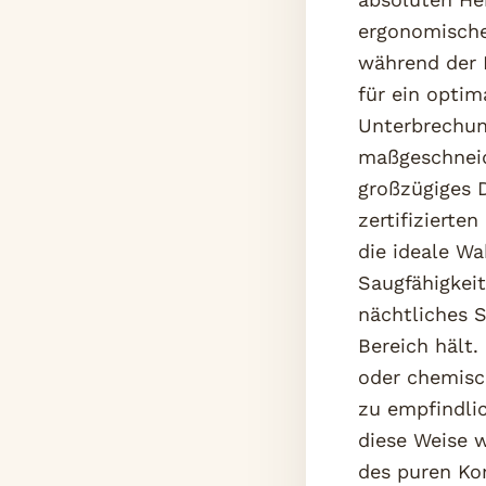
ergonomische
während der N
für ein opti
Unterbrechun
maßgeschneide
großzügiges 
zertifizierte
die ideale Wa
Saugfähigkei
nächtliches 
Bereich hält.
oder chemisch
zu empfindli
diese Weise w
des puren Ko