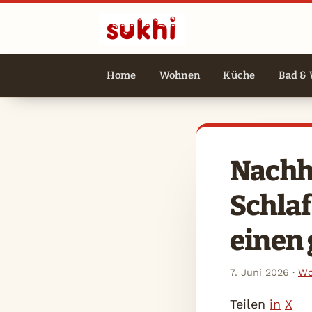
Home
Wohnen
Küche
Bad & 
Nachh
Schlaf
einen
7. Juni 2026
·
Wo
Teilen
in
X