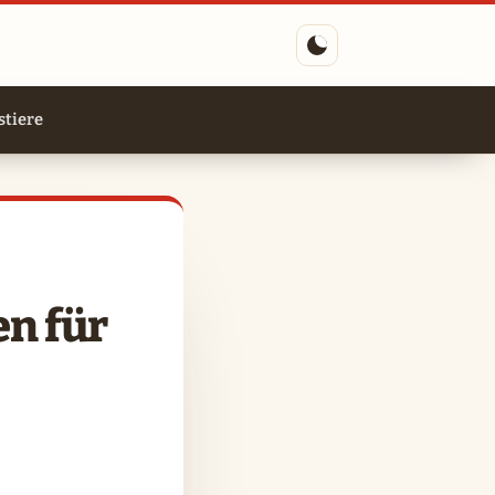
tiere
en für