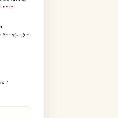
Lento:
zu
e Anregungen.
en:
7