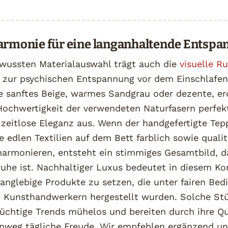
Harmonie für eine langanhaltende Entsp
wussten Materialauswahl trägt auch die
visuelle R
 zur psychischen Entspannung vor dem Einschlafen 
e sanftes Beige, warmes Sandgrau oder dezente, e
 Hochwertigkeit der verwendeten Naturfasern perfek
 zeitlose Eleganz aus. Wenn der handgefertigte Te
 edlen Textilien auf dem Bett farblich sowie qualit
harmonieren, entsteht ein stimmiges Gesamtbild, da
uhe ist. Nachhaltiger Luxus bedeutet in diesem Ko
anglebige Produkte zu setzen, die unter fairen Be
en Kunsthandwerkern hergestellt wurden. Solche St
üchtige Trends mühelos und bereiten durch ihre Qu
inweg tägliche Freude. Wir empfehlen ergänzend uns