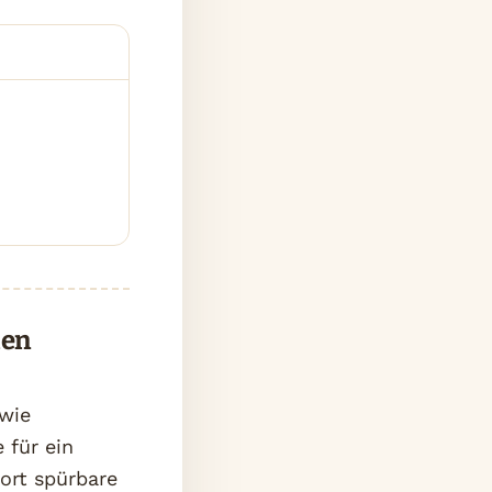
den
 wie
 für ein
ort spürbare