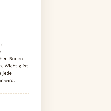
In
r
chen Boden
. Wichtig ist
e jede
r wird.