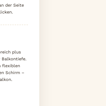
an der Seite
licken.
reich plus
 Balkontiefe.
 flexiblen
len Schirm –
alkon.