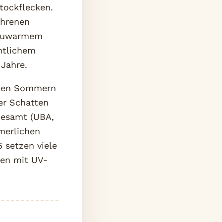
tockflecken.
ahrenen
 lauwarmem
ntlichem
 Jahre.
enen Sommern
er Schatten
desamt (UBA,
merlichen
 setzen viele
sen mit UV-