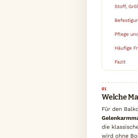
Stoff, Gr
2
Befestigu
3
Pflege un
4
Häufige F
5
Fazit
6
Welche Mar
Für den Balk
Gelenkarmma
die klassisch
wird ohne Bo