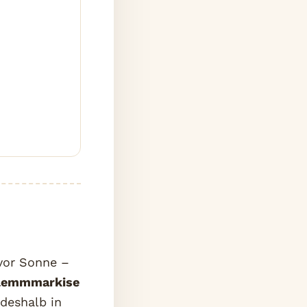
vor Sonne –
lemmmarkise
deshalb in