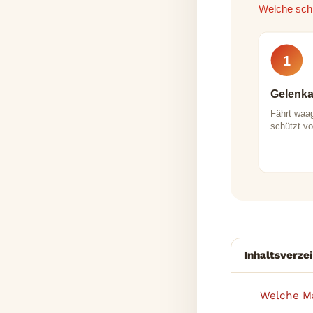
Welche sch
1
Gelenk
Fährt waa
schützt v
Inhaltsverze
Welche Ma
1