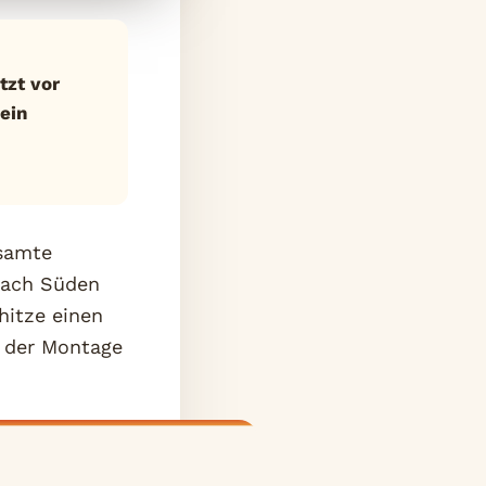
tzt vor
ein
esamte
 nach Süden
hitze einen
i der Montage