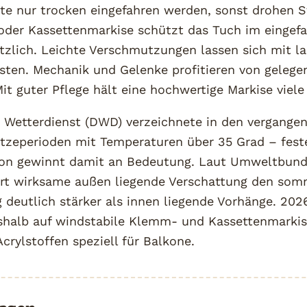
lte nur trocken eingefahren werden, sonst drohen S
 oder Kassettenmarkise schützt das Tuch im eingef
tzlich. Leichte Verschmutzungen lassen sich mit
sten. Mechanik und Gelenke profitieren von gelege
it guter Pflege hält eine hochwertige Markise viele
 Wetterdienst (DWD) verzeichnete in den vergang
itzeperioden mit Temperaturen über 35 Grad – fest
on gewinnt damit an Bedeutung. Laut Umweltbun
ert wirksame außen liegende Verschattung den som
deutlich stärker als innen liegende Vorhänge. 2026
eshalb auf windstabile Klemm- und Kassettenmarki
crylstoffen speziell für Balkone.