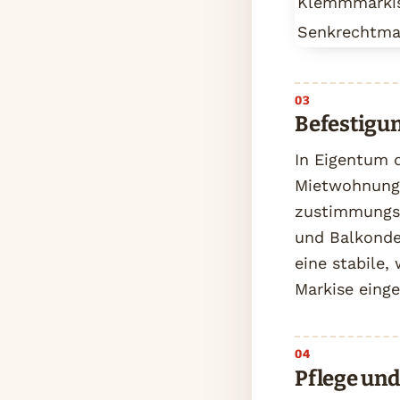
Klemmmarki
Senkrechtma
Befestigu
In Eigentum d
Mietwohnunge
zustimmungsp
und Balkonde
eine stabile,
Markise einge
Pflege un