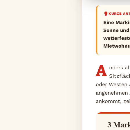
KURZE AN
Eine Marki
Sonne und 
wetterfest
Mietwohnun
A
nders a
Sitzfläc
oder Westen 
angenehmen A
ankommt, zeig
3 Mark