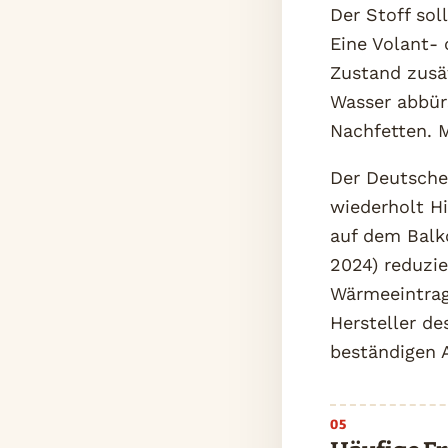
Der Stoff sol
Eine Volant-
Zustand zusä
Wasser abbür
Nachfetten. M
Der Deutsche
wiederholt H
auf dem Balk
2024) reduzi
Wärmeeintrag 
Hersteller d
beständigen A