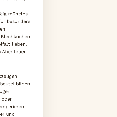
Teig mühelos
für besondere
gen
r Blechkuchen
lfalt lieben,
 Abenteuer.
rkzeugen
beutel bilden
eugen,
 oder
Temperieren
ter und