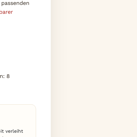
m passenden
barer
en:
8
t verleiht