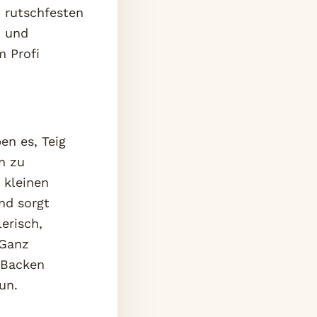
n rutschfesten
n und
m Profi
en es, Teig
n zu
 kleinen
nd sorgt
erisch,
 Ganz
 Backen
un.