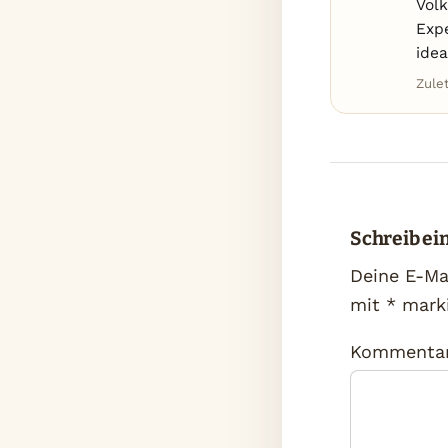
Volk
Exp
ide
Zule
Schreib e
Deine E-Mai
mit
*
marki
Kommenta