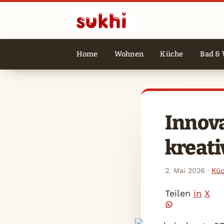
Home
Wohnen
Küche
Bad & 
Innova
kreati
2. Mai 2026
·
Küc
Teilen
in
X