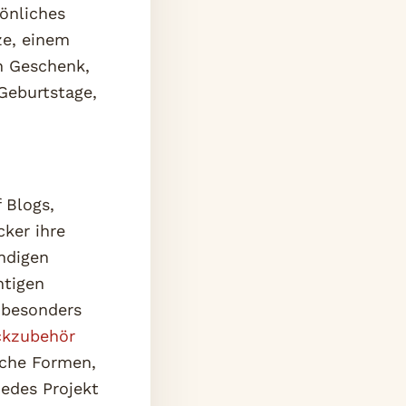
önliches
ze, einem
n Geschenk,
Geburtstage,
 Blogs,
ker ihre
ndigen
htigen
 besonders
ckzubehör
ische Formen,
jedes Projekt