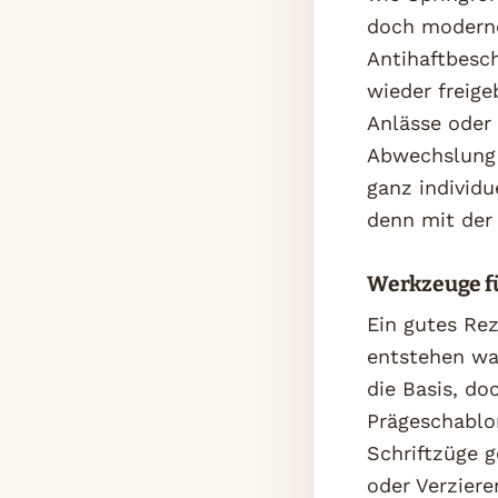
doch moderne
Antihaftbesch
wieder freige
Anlässe oder
Abwechslung 
ganz individu
denn mit der
Werkzeuge fü
Ein gutes Rez
entstehen wa
die Basis, do
Prägeschablo
Schriftzüge g
oder Verzier