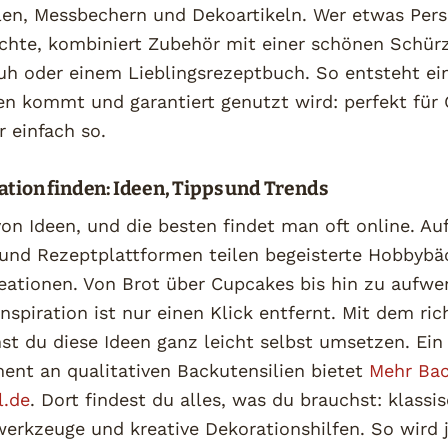
llen, Messbechern und Dekoartikeln. Wer etwas Pers
hte, kombiniert Zubehör mit einer schönen Schür
h oder einem Lieblingsrezeptbuch. So entsteht ei
en kommt und garantiert genutzt wird: perfekt für 
r einfach so.
ation finden: Ideen, Tipps und Trends
on Ideen, und die besten findet man oft online. Auf
 und Rezeptplattformen teilen begeisterte Hobbybäc
eationen. Von Brot über Cupcakes bis hin zu aufwe
Inspiration ist nur einen Klick entfernt. Mit dem ric
st du diese Ideen ganz leicht selbst umsetzen. Ein
ent an qualitativen Backutensilien bietet
Mehr Ba
l.de
. Dort findest du alles, was du brauchst: klass
erkzeuge und kreative Dekorationshilfen. So wird 