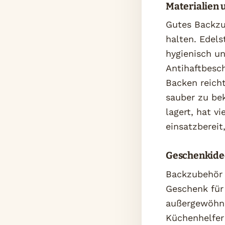
Materialien 
Gutes Backzu
halten. Edels
hygienisch un
Antihaftbesch
Backen reich
sauber zu be
lagert, hat v
einsatzbereit
Geschenkidee
Backzubehör 
Geschenk für
außergewöhnl
Küchenhelfer