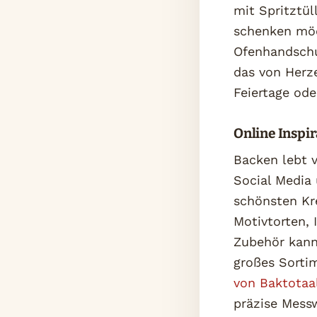
mit Spritztü
schenken möc
Ofenhandschu
das von Herz
Feiertage ode
Online Inspir
Backen lebt v
Social Media
schönsten Kr
Motivtorten, 
Zubehör kann
großes Sortim
von Baktotaa
präzise Messw