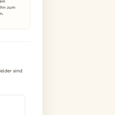
ein
 ihn zum
n.
Felder sind