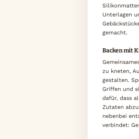
Silikonmatten
Unterlagen u
Gebäckstücke
gemacht.
Backen mit K
Gemeinsames B
zu kneten, A
gestalten. Sp
Griffen und 
dafür, dass a
Zutaten abzu
nebenbei ent
verbindet: G