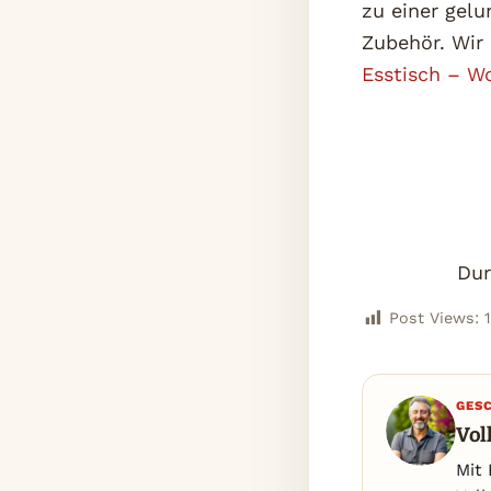
zu einer gelu
Zubehör. Wir
Esstisch – W
Dur
Post Views:
GES
Vol
Mit 