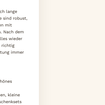
ch lange
e sind robust,
en mit
en. Nach dem
lles wieder
richtig
attung immer
chönes
en, kleine
schenksets