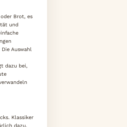
oder Brot, es
ität und
einfache
ingen
: Die Auswahl
t dazu bei,
ute
 verwandeln
ks. Klassiker
rlich dazu,