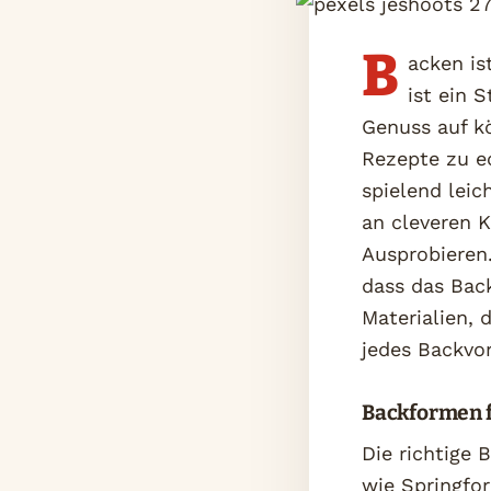
B
acken is
ist ein 
Genuss auf k
Rezepte zu e
spielend leic
an cleveren K
Ausprobieren
dass das Back
Materialien, 
jedes Backvo
Backformen f
Die richtige
wie Springfo