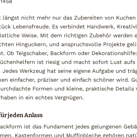
t längst nicht mehr nur das Zubereiten von Kuchen 
Stück Lebensfreude. Es verbindet Handwerk, Kreativ
östliche Weise. Mit dem richtigen Zubehör werden 
chten Hinguckern, und anspruchsvolle Projekte gel
ht. Ob Teigschaber, Backform oder Dekorationshilfe
üchenhelfern ist riesig und macht sofort Lust aufs
. Jedes Werkzeug hat seine eigene Aufgabe und träg
en einfacher, präziser und einfach schöner wird. G
durchdachte Formen und kleine, praktische Details
rhaben in ein echtes Vergnügen.
ür jeden Anlass
 Backform ist das Fundament jedes gelungenen Gebäc
rmen, Kastenformen und Muffinbleche gehören natü