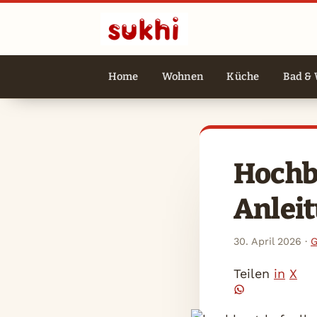
Home
Wohnen
Küche
Bad & 
Hochbe
Anleit
30. April 2026
·
G
Teilen
in
X