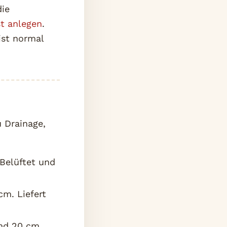
die
t anlegen
.
ist normal
 Drainage,
Belüftet und
cm. Liefert
und 20 cm.