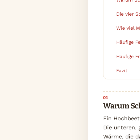
Die vier S
2
Wie viel M
3
Häufige F
4
Häufige F
5
Fazit
6
Warum Sch
Ein Hochbeet
Die unteren,
Wärme, die da