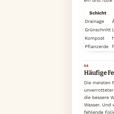
ein und fülle
Schicht
Drainage
Grünschnitt
Kompost
Pflanzerde
Häufige Fe
Die meisten P
unverrottete
die bessere W
Wasser. Und 
fehlende Foli