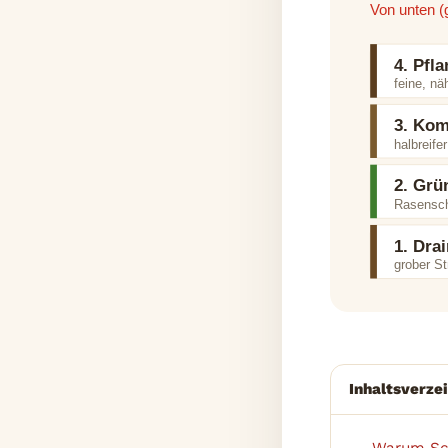
Von unten (
4. Pfl
feine, nä
3. Kom
halbreife
2. Grü
Rasensch
1. Dra
grober St
Inhaltsverze
Warum Sch
1