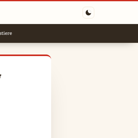
tiere
&