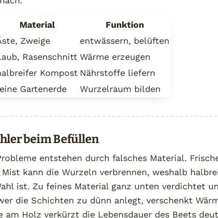
 nach.
Material
Funktion
Äste, Zweige
entwässern, belüften
Laub, Rasenschnitt
Wärme erzeugen
halbreifer Kompost
Nährstoffe liefern
feine Gartenerde
Wurzelraum bilden
hler beim Befüllen
robleme entstehen durch falsches Material. Frische
r Mist kann die Wurzeln verbrennen, weshalb halbr
ahl ist. Zu feines Material ganz unten verdichtet u
wer die Schichten zu dünn anlegt, verschenkt Wärm
e am Holz verkürzt die Lebensdauer des Beets deut