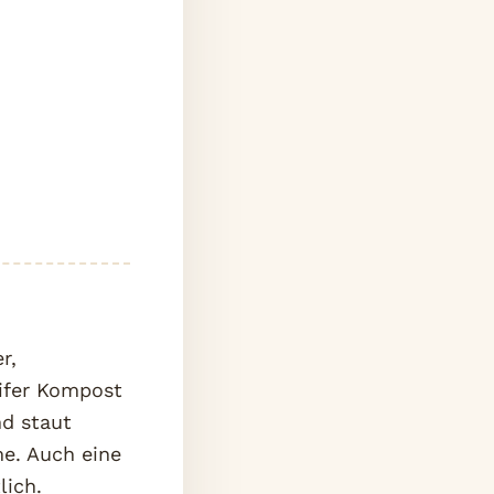
r,
eifer Kompost
nd staut
e. Auch eine
lich.