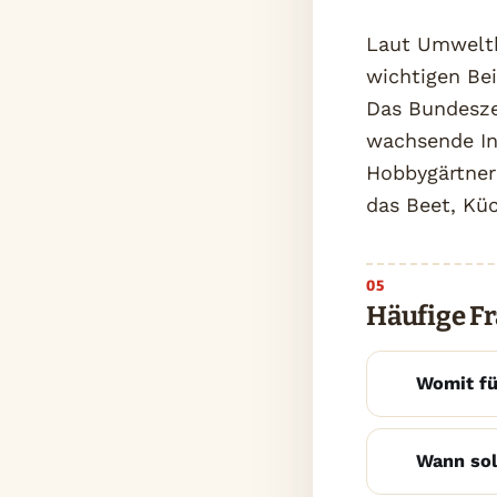
Laut Umweltb
wichtigen Be
Das Bundesze
wachsende In
Hobbygärtner
das Beet, Kü
Häufige F
Womit fü
Wann sol