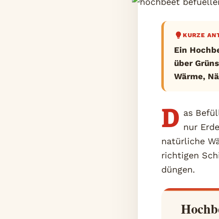
KURZE AN
Ein Hochbe
über Grüns
Wärme, Näh
D
as Befül
nur Erde
natürliche W
richtigen Sc
düngen.
Hochbe