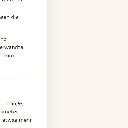
hsen die
ine
Verwandte
en zum
ern Länge,
ikmeter
er etwas mehr