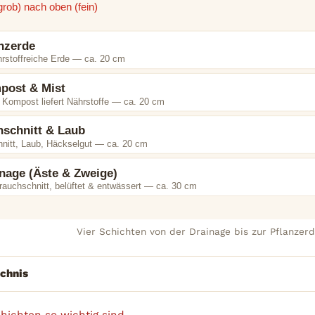
grob) nach oben (fein)
anzerde
hrstoffreiche Erde — ca. 20 cm
post & Mist
r Kompost liefert Nährstoffe — ca. 20 cm
nschnitt & Laub
nitt, Laub, Häckselgut — ca. 20 cm
inage (Äste & Zweige)
rauchschnitt, belüftet & entwässert — ca. 30 cm
Vier Schichten von der Drainage bis zur Pflanzerd
ichnis
ichten so wichtig sind