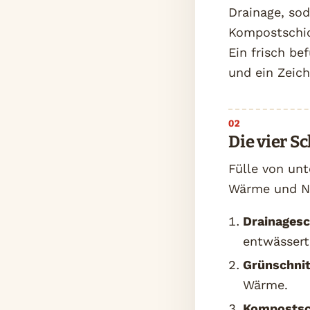
Drainage, sod
Kompostschich
Ein frisch be
und ein Zeich
Die vier Sc
Fülle von un
Wärme und Näh
Drainagesc
entwässert
Grünschnit
Wärme.
Kompostsc