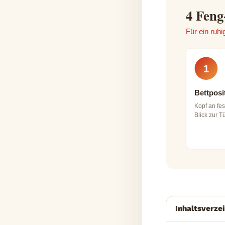
4 Feng
Für ein ruh
1
Bettposi
Kopf an fe
Blick zur Tü
Inhaltsverze