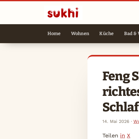
Home
Wohnen
Küche
Bad & 
Feng S
richte
Schlaf
14. Mai 2026
·
Wo
Teilen
in
X