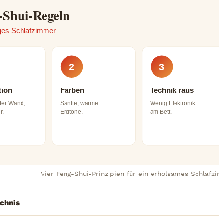
-Shui-Regeln
iges Schlafzimmer
2
3
tion
Farben
Technik raus
ster Wand,
Sanfte, warme
Wenig Elektronik
r.
Erdtöne.
am Bett.
Vier Feng-Shui-Prinzipien für ein erholsames Schlafz
ichnis