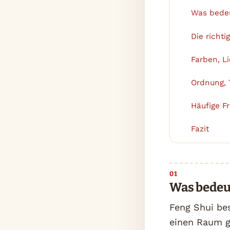
Was bedeu
1
Die richti
2
Farben, L
3
Ordnung, 
4
Häufige F
5
Fazit
6
Was bedeu
Feng Shui bes
einen Raum ge