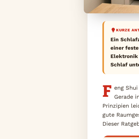
KURZE AN
Ein Schlaf
einer fest
Elektronik
Schlaf unte
F
eng Shui
Gerade i
Prinzipien le
gute Raumgest
Dieser Ratgeb