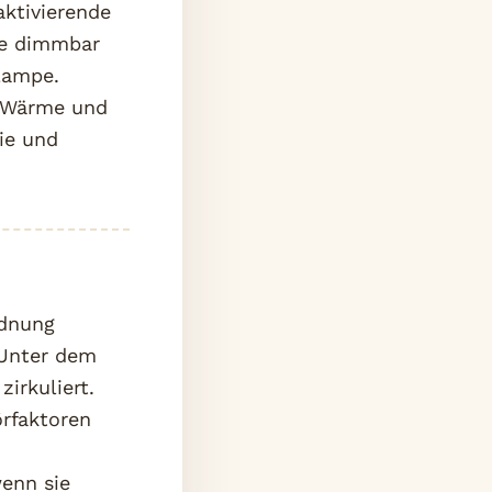
aktivierende
te dimmbar
lampe.
n Wärme und
gie und
rdnung
 Unter dem
zirkuliert.
örfaktoren
wenn sie