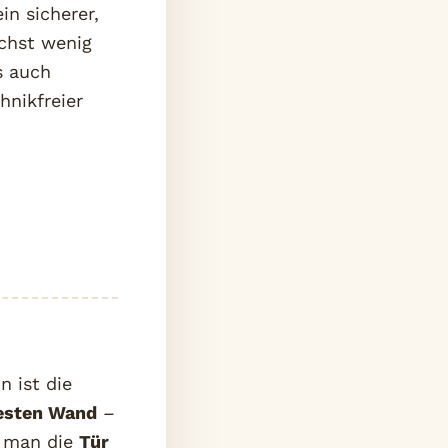
in sicherer,
ichst wenig
s auch
hnikfreier
n ist die
esten Wand
–
e man die
Tür