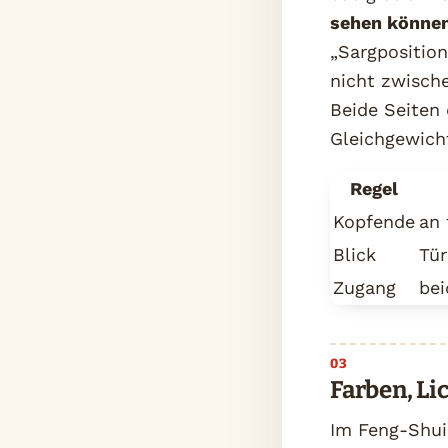
sehen könne
„Sargposition
nicht zwische
Beide Seiten 
Gleichgewicht
Regel
Kopfende
an 
Blick
Tür
Zugang
bei
Farben, Li
Im Feng-Shu