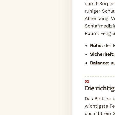
damit Körper 
ruhiger Schl
Ablenkung. V
Schlafmedizin
Raum. Feng S
Ruhe:
der R
Sicherheit:
Balance:
au
Die richti
Das Bett ist 
wichtigste Fe
das gibt ein 