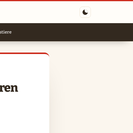
tiere
eren