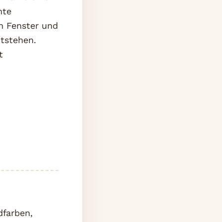
nte
in Fenster und
ntstehen.
t
dfarben,