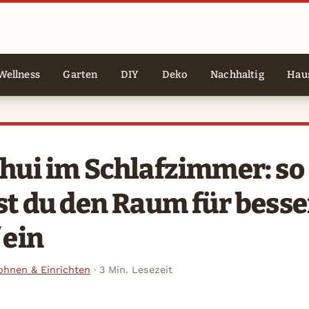
Wellness
Garten
DIY
Deko
Nachhaltig
Haus
hui im Schlafzimmer: so
st du den Raum für bess
 ein
hnen & Einrichten
·
3 Min. Lesezeit