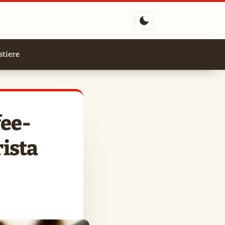
tiere
fee-
ista