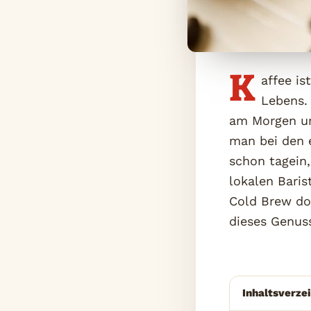
K
affee is
Lebens.
am Morgen un
man bei den 
schon tagein,
lokalen Bari
Cold Brew do
dieses Genuss
Inhaltsverze