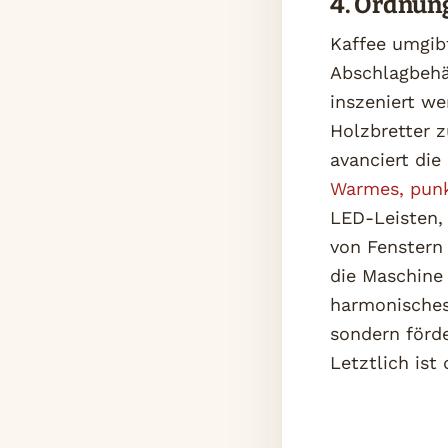
4. Ordnun
Kaffee umgib
Abschlagbehä
inszeniert w
Holzbretter 
avanciert die
Warmes, punk
LED-Leisten, 
von Fenstern 
die Maschine 
harmonisches 
sondern förde
Letztlich ist