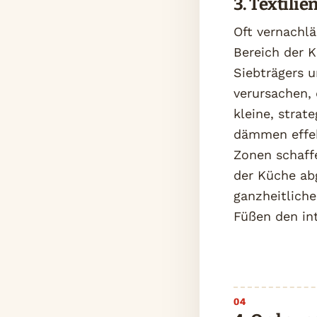
3. Textili
Oft vernachlä
Bereich der 
Siebträgers 
verursachen, 
kleine, strat
dämmen effek
Zonen schaff
der Küche abg
ganzheitliche
Füßen den in