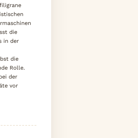
iligrane
istischen
ermaschinen
sst die
 in der
bst die
de Rolle.
bei der
äte vor