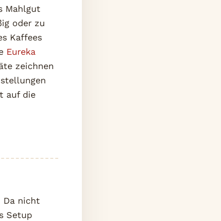
s Mahlgut
ig oder zu
es Kaffees
ne
Eureka
räte zeichnen
nstellungen
 auf die
. Da nicht
as Setup