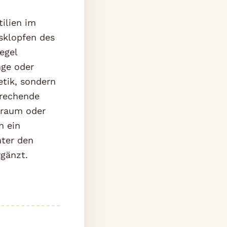
ilien im
sklopfen des
egel
nge oder
etik, sondern
prechende
nraum oder
n ein
nter den
rgänzt.