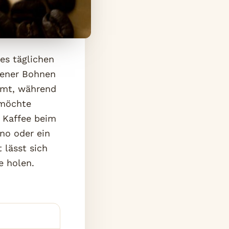
des täglichen
lener Bohnen
ömt, während
 möchte
n Kaffee beim
no oder ein
 lässt sich
e holen.