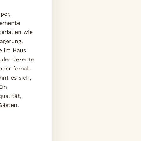
per,
lemente
erialien wie
agerung,
e im Haus.
 oder dezente
oder fernab
hnt es sich,
Ein
ualität,
Gästen.