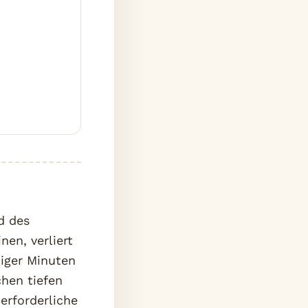
d des
en, verliert
iger Minuten
chen tiefen
erforderliche