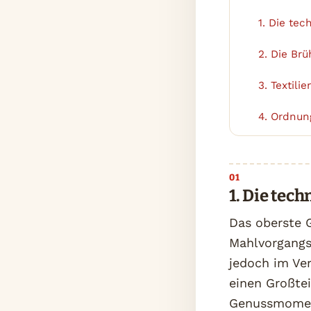
1. Die te
1
2. Die Brü
2
3. Textili
3
4. Ordnun
4
1. Die tec
Das oberste G
Mahlvorgangs
jedoch im Ve
einen Großtei
Genussmoment 