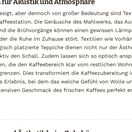
en für Akustik und Atmosphäre
ssigt, aber dennoch von großer Bedeutung sind Text
Kaffeestation. Die Geräusche des Mahlwerks, das Au
und die Brühvorgänge können einen gewissen Lärmp
der die Ruhe im Zuhause stört. Textilien wie Vorhä
egisch platzierte Teppiche dienen nicht nur der Ästh
tiv den Schall. Zudem lassen sich so optisch ans
en, die den Kaffeebereich klar vom restlichen Woh
renzen. Dies transformiert die Kaffeezubereitung i
s Erlebnis, bei dem das weiche Gefühl von Wolle u
tensiven Geschmack des frischen Kaffees perfekt e