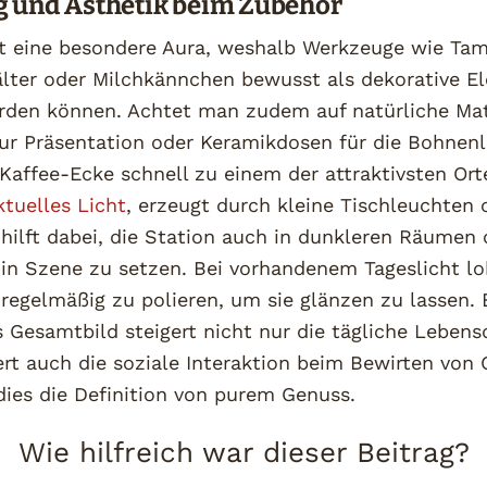
g und Ästhetik beim Zubehör
t eine besondere Aura, weshalb Werkzeuge wie Tam
lter oder Milchkännchen bewusst als dekorative E
erden können. Achtet man zudem auf natürliche Mat
zur Präsentation oder Keramikdosen für die Bohnenl
 Kaffee-Ecke schnell zu einem der attraktivsten Ort
tuelles Licht
, erzeugt durch kleine Tischleuchten
hilft dabei, die Station auch in dunkleren Räumen 
in Szene zu setzen. Bei vorhandenem Tageslicht lo
regelmäßig zu polieren, um sie glänzen zu lassen. 
Gesamtbild steigert nicht nur die tägliche Lebensq
rt auch die soziale Interaktion beim Bewirten von 
 dies die Definition von purem Genuss.
Wie hilfreich war dieser Beitrag?