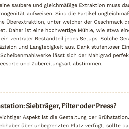
r eine saubere und gleichmäßige Extraktion muss da
mogenität aufweisen. Sind die Partikel ungleichmäß
ine Überextraktion, unter welcher der Geschmack d
det. Daher ist eine hochwertige Mühle, wie etwa ei
, ein zentraler Bestandteil jedes Setups. Solche Ge
äzision und Langlebigkeit aus. Dank stufenloser Ei
 Scheibenmahlwerke lässt sich der Mahlgrad perfekt
ffeesorte und Zubereitungsart abstimmen.
station: Siebträger, Filter oder Press?
wichtiger Aspekt ist die Gestaltung der Brühstation
iebhaber über unbegrenzten Platz verfügt, sollte d