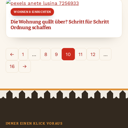
WOHNEN & EINRICHTEN
Die Wohnung quillt über? Schritt für Schritt
Ordnung schaffen
←
1
…
8
9
10
11
12
…
16
→
IMMER EINEN KLICK VORAUS