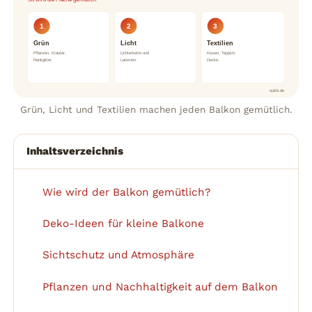
So wird die Fläche gemütlich
1
2
3
Grün
Licht
Textilien
Pflanzen, Kräuter,
Lichterkette und
Kissen, Teppich,
Rankgitter.
Laternen.
Decke.
sukhi.de
Grün, Licht und Textilien machen jeden Balkon gemütlich.
Inhaltsverzeichnis
Wie wird der Balkon gemütlich?
1
Deko-Ideen für kleine Balkone
2
Sichtschutz und Atmosphäre
3
Pflanzen und Nachhaltigkeit auf dem Balkon
4