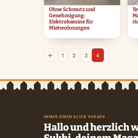
Ohne Schmutz und
Te
Genehmigung:
Ma
Elektrokamine für
ri
Mietwohnungen
←
1
2
3
4
IMMER EINEN KLICK VORAUS
Hallo und herzlich 
Sukhi, deinem Maga