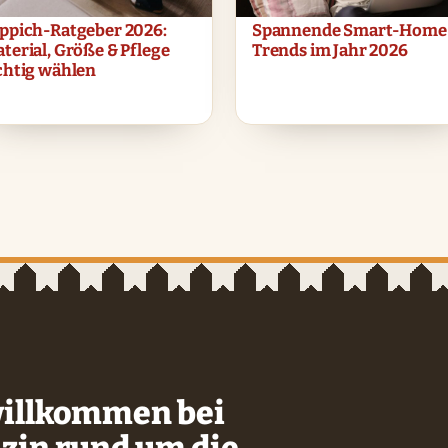
ppich-Ratgeber 2026:
Spannende Smart-Home
terial, Größe & Pflege
Trends im Jahr 2026
chtig wählen
willkommen bei
zin rund um die