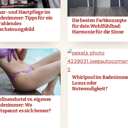
ar- und Hautpflege im
dezimmer: Tipps für ein
Die besten Farbkonzepte
rahlendes
für dein Wohlfühlbad:
scheinungsbild
Harmonie für die Sinne
Whirlpool im Badezimme
Luxus oder
Notwendigkeit?
llnesshotel vs. eigenes
adezimmer: Wo
tspannt es sich besser?