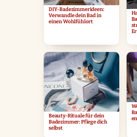
DIY-Badezimmerideen:
Ha
Verwandle dein Bad in
Ba
einen Wohlfühlort
st
Er
We
B
Beauty-Rituale für dein
en
Badezimmer: Pflege dich
selbst