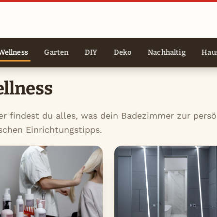
Wellness
Garten
DIY
Deko
Nachhaltig
Haus
llness
er findest du alles, was dein Badezimmer zur pers
schen Einrichtungstipps.