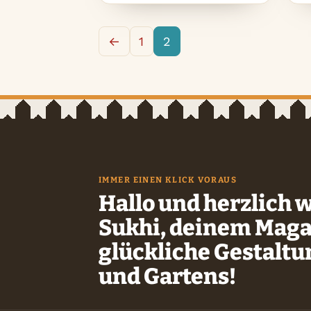
←
1
2
IMMER EINEN KLICK VORAUS
Hallo und herzlich 
Sukhi, deinem Maga
glückliche Gestalt
und Gartens!